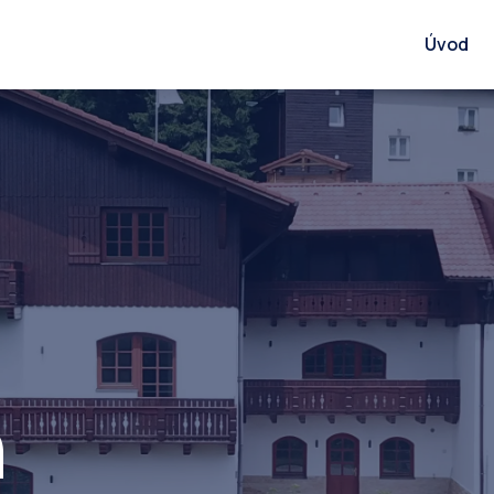
Úvod
h