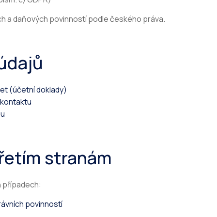
h a daňových povinností podle českého práva.
 údajů
let (účetní doklady)
 kontaktu
bu
třetím stranám
 případech:
rávních povinností