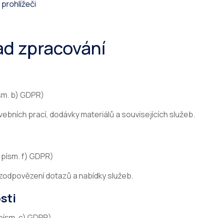
 prohlížeči
lad zpracování
ísm. b) GDPR)
bních prací, dodávky materiálů a souvisejících služeb.
 písm. f) GDPR)
odpovězení dotazů a nabídky služeb.
sti
 písm. c) GDPR)