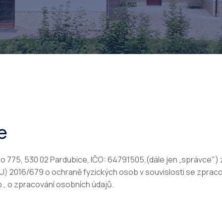
e
ho 775, 530 02 Pardubice, IČO: 64791505,(dále jen „správce")
U) 2016/679 o ochraně fyzických osob v souvislosti se zpra
., o zpracování osobních údajů.