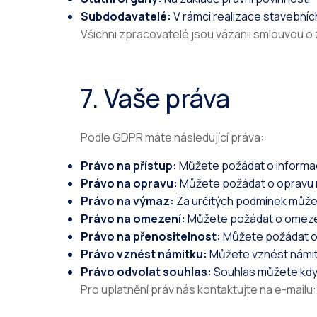
Subdodavatelé:
V rámci realizace stavebníc
Všichni zpracovatelé jsou vázanii smlouvou o
7. Vaše práva
Podle GDPR máte následující práva:
Právo na přístup:
Můžete požádat o informac
Právo na opravu:
Můžete požádat o opravu 
Právo na výmaz:
Za určitých podmínek může
Právo na omezení:
Můžete požádat o omeze
Právo na přenositelnost:
Můžete požádat o 
Právo vznést námitku:
Můžete vznést námit
Právo odvolat souhlas:
Souhlas můžete kdyk
Pro uplatnění práv nás kontaktujte na e-mailu