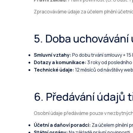
Zpracováváme údaje za účelem plnění účetníc
5. Doba uchovávání
Smluvní vztahy:
Po dobu trvání smlouvy + 15 
Dotazy a komunikace:
3 roky od posledního
Technické údaje:
12 měsíců od návštěvy we
6. Předávání údajů 
Osobní údaje předáváme pouze v nezbytných
Účetní a daňoví poradci:
Za účelem plnění p
Státní orgány:
Na základě právní povinnosti