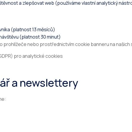
těvnost a zlepšovat web (používáme vlastní analytický nástroj
vníka (platnost 13 měsíců)
návštěvu (platnost 30 minut)
 prohlížeče nebo prostřednictvím cookie banneru na našich 
) GDPR) pro analytické cookies
ář a newslettery
me: