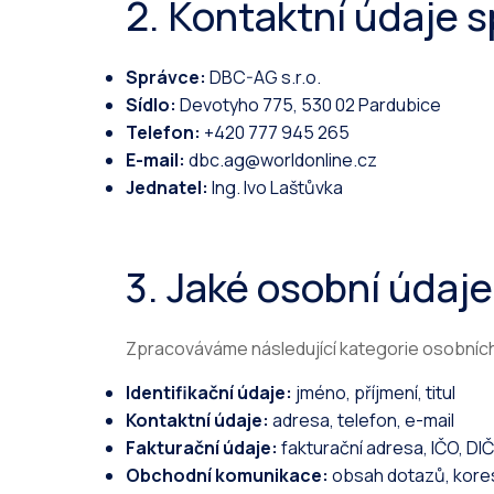
2. Kontaktní údaje 
Správce:
DBC-AG s.r.o.
Sídlo:
Devotyho 775, 530 02 Pardubice
Telefon:
+420 777 945 265
E-mail:
dbc.ag@worldonline.cz
Jednatel:
Ing. Ivo Laštůvka
3. Jaké osobní údaj
Zpracováváme následující kategorie osobních
Identifikační údaje:
jméno, příjmení, titul
Kontaktní údaje:
adresa, telefon, e-mail
Fakturační údaje:
fakturační adresa, IČO, DIČ
Obchodní komunikace:
obsah dotazů, kor