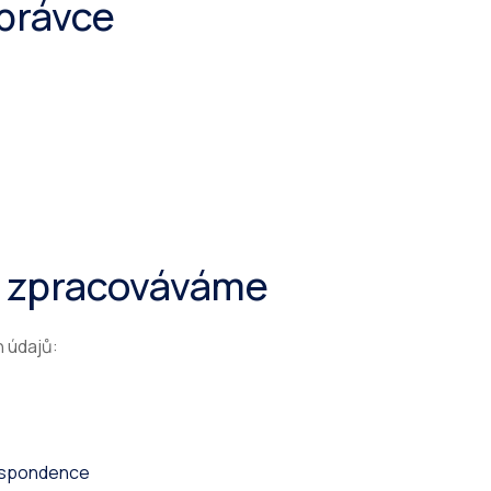
správce
e zpracováváme
 údajů:
espondence